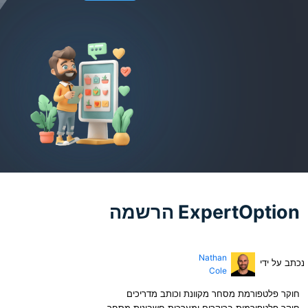
E הרשמה
Nathan
Cole
חר מקוונת וכותב מדריכים
רוקרים ומערכות חשבונות מסחר.