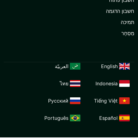
العربيّة
ไทย
Ind
Русский
Tiế
Português
E