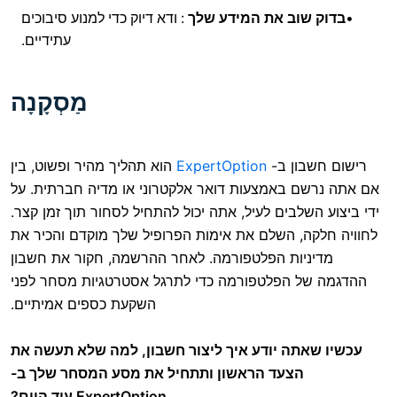
ב את המידע שלך
: ודא דיוק כדי למנוע סיבוכים
עתידיים.
מַסְקָנָה
ן ב-
ExpertOption
הוא תהליך מהיר ופשוט, בין
באמצעות דואר אלקטרוני או מדיה חברתית. על
בים לעיל, אתה יכול להתחיל לסחור תוך זמן קצר.
 השלם את אימות הפרופיל שלך מוקדם והכיר את
ת הפלטפורמה. לאחר ההרשמה, חקור את חשבון
הפלטפורמה כדי לתרגל אסטרטגיות מסחר לפני
השקעת כספים אמיתיים.
 יודע איך ליצור חשבון, למה שלא תעשה את
עד הראשון ותתחיל את מסע המסחר שלך ב-
ExpertOption עוד היום?