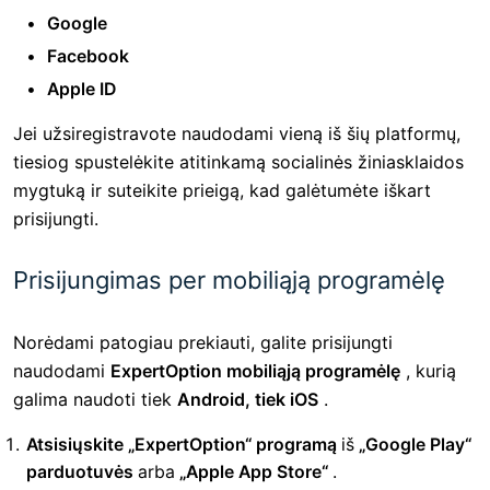
Google
Facebook
Apple ID
Jei užsiregistravote naudodami vieną iš šių platformų,
tiesiog spustelėkite atitinkamą socialinės žiniasklaidos
mygtuką ir suteikite prieigą, kad galėtumėte iškart
prisijungti.
Prisijungimas per mobiliąją programėlę
Norėdami patogiau prekiauti, galite prisijungti
naudodami
ExpertOption mobiliąją programėlę
, kurią
galima naudoti tiek
Android, tiek iOS
.
Atsisiųskite „ExpertOption“ programą
iš
„Google Play“
parduotuvės
arba
„Apple App Store“
.