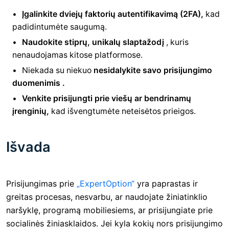
Įgalinkite dviejų faktorių autentifikavimą (2FA),
kad
padidintumėte saugumą.
Naudokite stiprų, unikalų slaptažodį
, kuris
nenaudojamas kitose platformose.
Niekada su niekuo
nesidalykite savo prisijungimo
duomenimis .
Venkite prisijungti prie viešų ar bendrinamų
įrenginių,
kad išvengtumėte neteisėtos prieigos.
Išvada
Prisijungimas prie
„ExpertOption“
yra paprastas ir
greitas procesas, nesvarbu, ar naudojate žiniatinklio
naršyklę, programą mobiliesiems, ar prisijungiate prie
socialinės žiniasklaidos. Jei kyla kokių nors prisijungimo