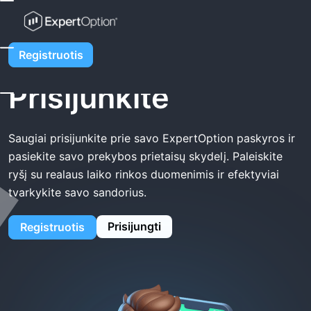
Namas
ExpertOption Prisijunkite
ExpertOption
Registruotis
Prisijunkite
Saugiai prisijunkite prie savo ExpertOption paskyros ir
pasiekite savo prekybos prietaisų skydelį. Paleiskite
ryšį su realaus laiko rinkos duomenimis ir efektyviai
tvarkykite savo sandorius.
Prisijungti
Registruotis