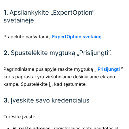
1.
Apsilankykite „ExpertOption“
svetainėje
Pradėkite naršydami į
ExpertOption svetainę
.
2.
Spustelėkite mygtuką „Prisijungti“.
Pagrindiniame puslapyje raskite mygtuką
„
Prisijungti
“
,
kuris paprastai yra viršutiniame dešiniajame ekrano
kampe. Spustelėkite jį, kad tęstumėte.
3.
Įveskite savo kredencialus
Turėsite įvesti:
El. pašto adresas
: registracijos metu naudotas el.