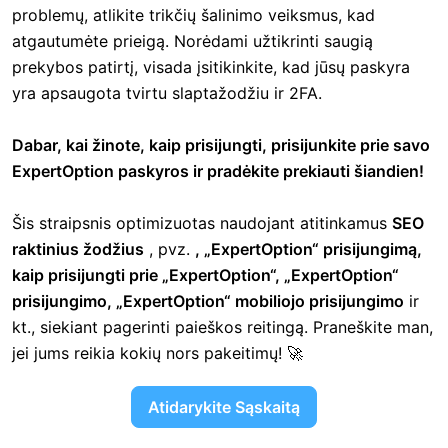
problemų, atlikite trikčių šalinimo veiksmus, kad
atgautumėte prieigą. Norėdami užtikrinti saugią
prekybos patirtį, visada įsitikinkite, kad jūsų paskyra
yra apsaugota tvirtu slaptažodžiu ir 2FA.
Dabar, kai žinote, kaip prisijungti, prisijunkite prie savo
ExpertOption paskyros ir pradėkite prekiauti šiandien!
Šis straipsnis optimizuotas naudojant atitinkamus
SEO
raktinius žodžius
, pvz.
, „ExpertOption“ prisijungimą,
kaip prisijungti prie „ExpertOption“, „ExpertOption“
prisijungimo, „ExpertOption“ mobiliojo prisijungimo
ir
kt., siekiant pagerinti paieškos reitingą. Praneškite man,
jei jums reikia kokių nors pakeitimų! 🚀
Atidarykite Sąskaitą