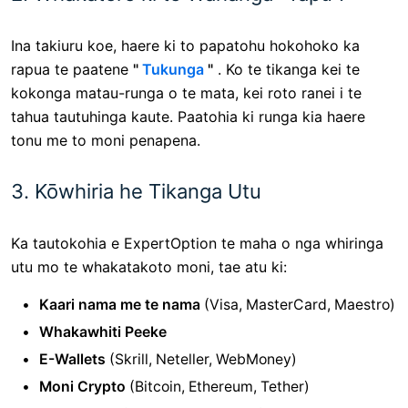
Ina takiuru koe, haere ki to papatohu hokohoko ka
rapua te paatene
"
Tukunga
"
. Ko te tikanga kei te
kokonga matau-runga o te mata, kei roto ranei i te
tahua tautuhinga kaute. Paatohia ki runga kia haere
tonu me to moni penapena.
3. Kōwhiria he Tikanga Utu
Ka tautokohia e ExpertOption te maha o nga whiringa
utu mo te whakatakoto moni, tae atu ki:
Kaari nama me te nama
(Visa, MasterCard, Maestro)
Whakawhiti Peeke
E-Wallets
(Skrill, Neteller, WebMoney)
Moni Crypto
(Bitcoin, Ethereum, Tether)