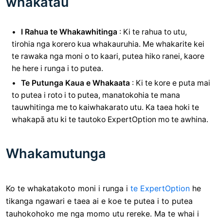
whakatau
I Rahua te Whakawhitinga
: Ki te rahua to utu,
tirohia nga korero kua whakauruhia. Me whakarite kei
te rawaka nga moni o to kaari, putea hiko ranei, kaore
he here i runga i to putea.
Te Putunga Kaua e Whakaata
: Ki te kore e puta mai
to putea i roto i to putea, manatokohia te mana
tauwhitinga me to kaiwhakarato utu. Ka taea hoki te
whakapā atu ki te tautoko ExpertOption mo te awhina.
Whakamutunga
Ko te whakatakoto moni i runga i
te ExpertOption
he
tikanga ngawari e taea ai e koe te putea i to putea
tauhokohoko me nga momo utu rereke. Ma te whai i