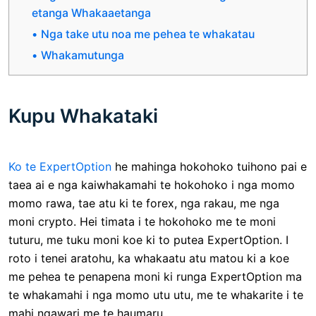
etanga Whakaaetanga
Nga take utu noa me pehea te whakatau
Whakamutunga
Kupu Whakataki
Ko te ExpertOption
he mahinga hokohoko tuihono pai e
taea ai e nga kaiwhakamahi te hokohoko i nga momo
momo rawa, tae atu ki te forex, nga rakau, me nga
moni crypto. Hei timata i te hokohoko me te moni
tuturu, me tuku moni koe ki to putea ExpertOption. I
roto i tenei aratohu, ka whakaatu atu matou ki a koe
me pehea te penapena moni ki runga ExpertOption ma
te whakamahi i nga momo utu utu, me te whakarite i te
mahi ngawari me te haumaru.