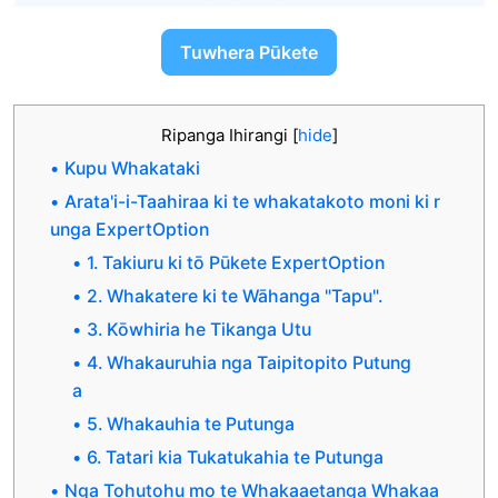
Tuwhera Pūkete
Ripanga Ihirangi
[
hide
]
Kupu Whakataki
Arata'i-i-Taahiraa ki te whakatakoto moni ki r
unga ExpertOption
1. Takiuru ki tō Pūkete ExpertOption
2. Whakatere ki te Wāhanga "Tapu".
3. Kōwhiria he Tikanga Utu
4. Whakauruhia nga Taipitopito Putung
a
5. Whakauhia te Putunga
6. Tatari kia Tukatukahia te Putunga
Nga Tohutohu mo te Whakaaetanga Whakaa