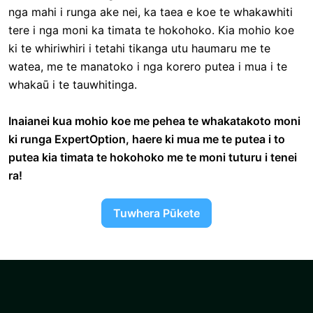
nga mahi i runga ake nei, ka taea e koe te whakawhiti
tere i nga moni ka timata te hokohoko. Kia mohio koe
ki te whiriwhiri i tetahi tikanga utu haumaru me te
watea, me te manatoko i nga korero putea i mua i te
whakaū i te tauwhitinga.
Inaianei kua mohio koe me pehea te whakatakoto moni
ki runga ExpertOption, haere ki mua me te putea i to
putea kia timata te hokohoko me te moni tuturu i tenei
ra!
Tuwhera Pūkete