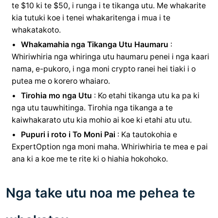
te $10 ki te $50, i runga i te tikanga utu. Me whakarite
kia tutuki koe i tenei whakaritenga i mua i te
whakatakoto.
Whakamahia nga Tikanga Utu Haumaru
:
Whiriwhiria nga whiringa utu haumaru penei i nga kaari
nama, e-pukoro, i nga moni crypto ranei hei tiaki i o
putea me o korero whaiaro.
Tirohia mo nga Utu
: Ko etahi tikanga utu ka pa ki
nga utu tauwhitinga. Tirohia nga tikanga a te
kaiwhakarato utu kia mohio ai koe ki etahi atu utu.
Pupuri i roto i To Moni Pai
: Ka tautokohia e
ExpertOption nga moni maha. Whiriwhiria te mea e pai
ana ki a koe me te rite ki o hiahia hokohoko.
Nga take utu noa me pehea te