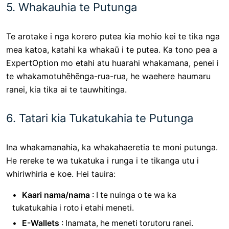
5. Whakauhia te Putunga
Te arotake i nga korero putea kia mohio kei te tika nga
mea katoa, katahi ka whakaū i te putea. Ka tono pea a
ExpertOption mo etahi atu huarahi whakamana, penei i
te whakamotuhēhēnga-rua-rua, he waehere haumaru
ranei, kia tika ai te tauwhitinga.
6. Tatari kia Tukatukahia te Putunga
Ina whakamanahia, ka whakahaeretia te moni putunga.
He rereke te wa tukatuka i runga i te tikanga utu i
whiriwhiria e koe. Hei tauira:
Kaari nama/nama
: I te nuinga o te wa ka
tukatukahia i roto i etahi meneti.
E-Wallets
: Inamata, he meneti torutoru ranei.