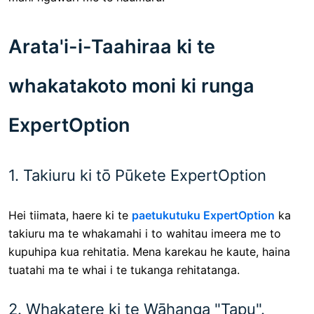
Arata'i-i-Taahiraa ki te
whakatakoto moni ki runga
ExpertOption
1. Takiuru ki tō Pūkete ExpertOption
Hei tiimata, haere ki te
paetukutuku ExpertOption
ka
takiuru ma te whakamahi i to wahitau imeera me to
kupuhipa kua rehitatia. Mena karekau he kaute, haina
tuatahi ma te whai i te tukanga rehitatanga.
2. Whakatere ki te Wāhanga "Tapu".