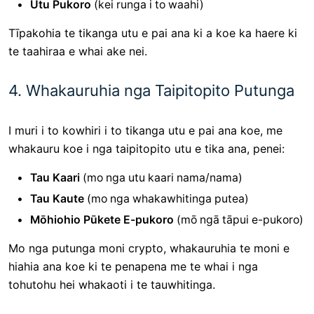
Utu Pukoro
(kei runga i to waahi)
Tīpakohia te tikanga utu e pai ana ki a koe ka haere ki
te taahiraa e whai ake nei.
4. Whakauruhia nga Taipitopito Putunga
I muri i to kowhiri i to tikanga utu e pai ana koe, me
whakauru koe i nga taipitopito utu e tika ana, penei:
Tau Kaari
(mo nga utu kaari nama/nama)
Tau Kaute
(mo nga whakawhitinga putea)
Mōhiohio Pūkete E-pukoro
(mō ngā tāpui e-pukoro)
Mo nga putunga moni crypto, whakauruhia te moni e
hiahia ana koe ki te penapena me te whai i nga
tohutohu hei whakaoti i te tauwhitinga.