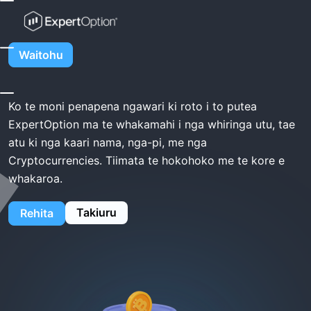
Kainga
ExpertOption Pupuri
ExpertOption Pupuri
Waitohu
Ko te moni penapena ngawari ki roto i to putea
ExpertOption ma te whakamahi i nga whiringa utu, tae
atu ki nga kaari nama, nga-pi, me nga
Cryptocurrencies. Tiimata te hokohoko me te kore e
whakaroa.
Takiuru
Rehita