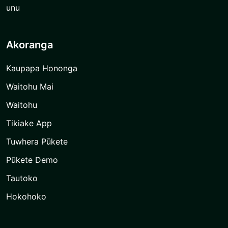
unu
Akoranga
Kaupapa Hononga
Waitohu Mai
Waitohu
Tikiake App
Tuwhera Pūkete
Pūkete Demo
Tautoko
Hokohoko