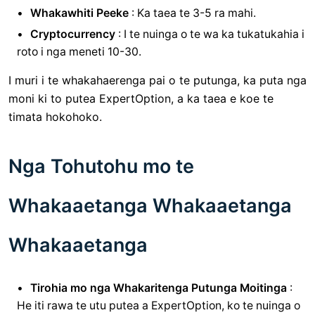
Whakawhiti Peeke
: Ka taea te 3-5 ra mahi.
Cryptocurrency
: I te nuinga o te wa ka tukatukahia i
roto i nga meneti 10-30.
I muri i te whakahaerenga pai o te putunga, ka puta nga
moni ki to putea ExpertOption, a ka taea e koe te
timata hokohoko.
Nga Tohutohu mo te
Whakaaetanga Whakaaetanga
Whakaaetanga
Tirohia mo nga Whakaritenga Putunga Moitinga
:
He iti rawa te utu putea a ExpertOption, ko te nuinga o