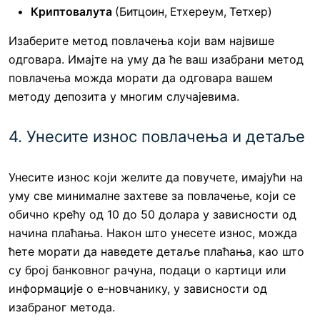
Криптовалута
(Битцоин, Етхереум, Тетхер)
Изаберите метод повлачења који вам највише
одговара. Имајте на уму да ће ваш изабрани метод
повлачења можда морати да одговара вашем
методу депозита у многим случајевима.
4. Унесите износ повлачења и детаље
Унесите износ који желите да повучете, имајући на
уму све минималне захтеве за повлачење, који се
обично крећу од 10 до 50 долара у зависности од
начина плаћања. Након што унесете износ, можда
ћете морати да наведете детаље плаћања, као што
су број банковног рачуна, подаци о картици или
информације о е-новчанику, у зависности од
изабраног метода.