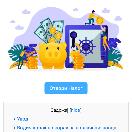
Отвори Налог
Садржај
[
hide
]
Увод
Водич корак по корак за повлачење новца