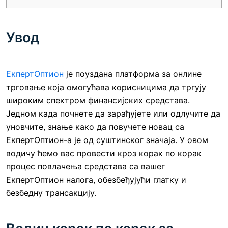
Увод
ЕкпертОптион
је поуздана платформа за онлине
трговање која омогућава корисницима да тргују
широким спектром финансијских средстава.
Једном када почнете да зарађујете или одлучите да
уновчите, знање како да повучете новац са
ЕкпертОптион-а је од суштинског значаја. У овом
водичу ћемо вас провести кроз корак по корак
процес повлачења средстава са вашег
ЕкпертОптион налога, обезбеђујући глатку и
безбедну трансакцију.