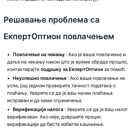
Решавање проблема са
ЕкпертОптион повлачењем
Повлачење на чекању
: Ако је ваше повлачење и
даље на чекању након што је време обраде прошло,
контактирајте
подршку за ЕкпертОптион
за помоћ.
Неуспешно повлачење
: Ако ваше повлачење не
успе, још једном проверите тачност података о
плаћању. Уверите се да је ваш начин плаћања
исправан и да нема ограничења.
Верификација налога
: Уверите се да је ваш налог
верификован. Ако није, довршите процес
верификације да бисте избегли кашњења.