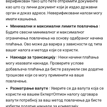
верификован тако што ћете отпремити документе
као што су лични документ који је издао државни
орган и доказ адресе. Неверификовани налози могу
имати кашњења.
Минимални и максимални лимити повлачења
:
Будите свесни минималног и максималног
ограничења повлачења на основу одабраног начина
плаћања. Ово може да варира у зависности од типа
вашег налога и метода који се користи.
Накнаде за трансакцију
: Неки начини плаћања
могу изазвати накнаде. Проверите услове
добављача плаћања да бисте разумели све додатне
трошкове који се могу применити на ваше
повлачење.
Разматрање валуте
: Уверите се да валута која се
користи на вашем ЕкпертОптион налогу одговара
валути потребној за ваш метод повлачења да бисте
избегли додатне накнаде за конверзију.