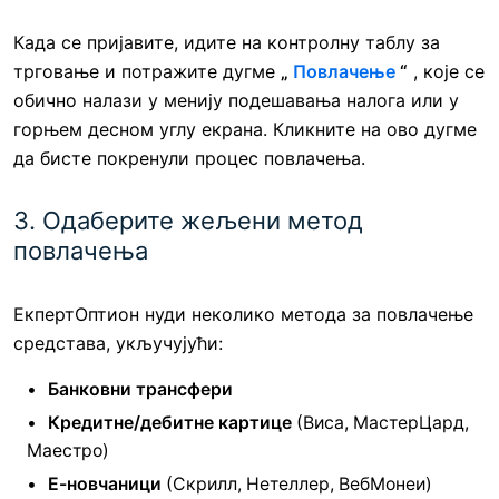
Када се пријавите, идите на контролну таблу за
трговање и потражите дугме
„
Повлачење
“
, које се
обично налази у менију подешавања налога или у
горњем десном углу екрана. Кликните на ово дугме
да бисте покренули процес повлачења.
3. Одаберите жељени метод
повлачења
ЕкпертОптион нуди неколико метода за повлачење
средстава, укључујући:
Банковни трансфери
Кредитне/дебитне картице
(Виса, МастерЦард,
Маестро)
Е-новчаници
(Скрилл, Нетеллер, ВебМонеи)