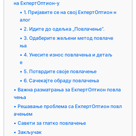
на ЕкпертОптион-у
1. Пријавите се на свој ЕкпертОптион н
алог
2. Идите до одељка „Повлачење“.
3. Одаберите жељени метод повлаче
ња
4. Унесите износ повлачења и детаљ
е
5. Потврдите своје повлачење
6. Сачекајте обраду повлачења
Важна разматрања за ЕкпертОптион повла
чења
Решавање проблема са ЕкпертОптион повл
ачењем
Савети за глатко повлачење
Закључак