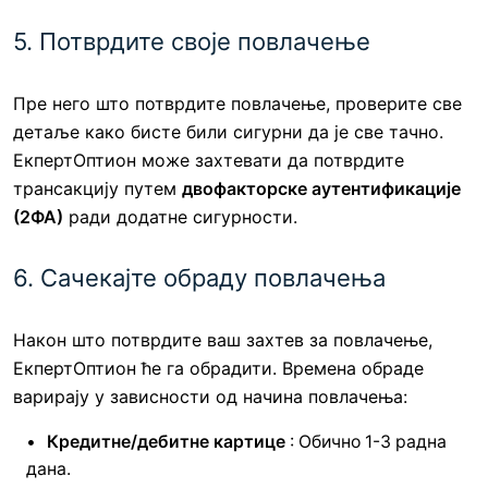
5. Потврдите своје повлачење
Пре него што потврдите повлачење, проверите све
детаље како бисте били сигурни да је све тачно.
ЕкпертОптион може захтевати да потврдите
трансакцију путем
двофакторске аутентификације
(2ФА)
ради додатне сигурности.
6. Сачекајте обраду повлачења
Након што потврдите ваш захтев за повлачење,
ЕкпертОптион ће га обрадити. Времена обраде
варирају у зависности од начина повлачења:
Кредитне/дебитне картице
: Обично 1-3 радна
дана.