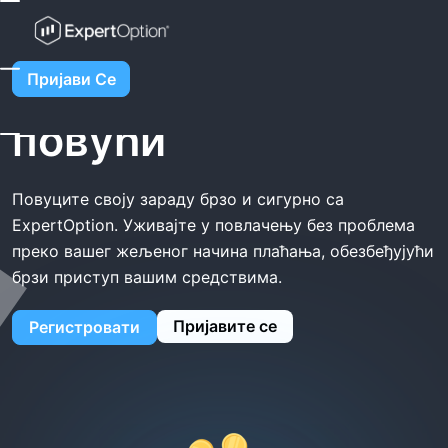
Хоме
ExpertOption Повући
ExpertOption
Пријави Се
повући
Повуците своју зараду брзо и сигурно са
ExpertOption. Уживајте у повлачењу без проблема
преко вашег жељеног начина плаћања, обезбеђујући
брзи приступ вашим средствима.
Пријавите се
Регистровати