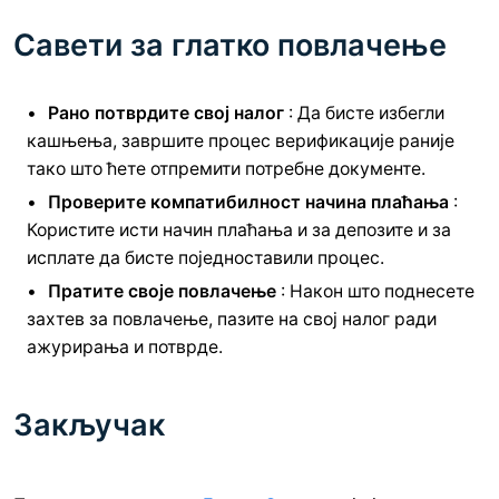
Савети за глатко повлачење
Рано потврдите свој налог
: Да бисте избегли
кашњења, завршите процес верификације раније
тако што ћете отпремити потребне документе.
Проверите компатибилност начина плаћања
:
Користите исти начин плаћања и за депозите и за
исплате да бисте поједноставили процес.
Пратите своје повлачење
: Након што поднесете
захтев за повлачење, пазите на свој налог ради
ажурирања и потврде.
Закључак