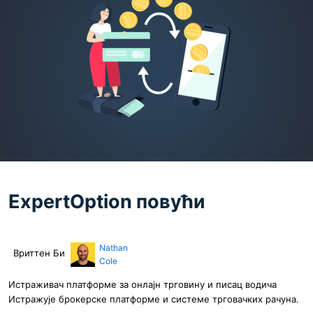
ExpertOption повући
Nathan
Вриттен Би
Cole
Истраживач платформе за онлајн трговину и писац водича
Истражује брокерске платформе и системе трговачких рачуна.