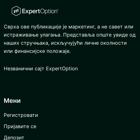
Сврха ове публикације је маркетинг, а не савет или
истраживање улагања. Представља опште увиде од
наших стручњака, искључујући личне околности
или финансијске положаје.
Незванични сајт ExpertOption
Мени
Регистровати
Пријавите се
Депозит