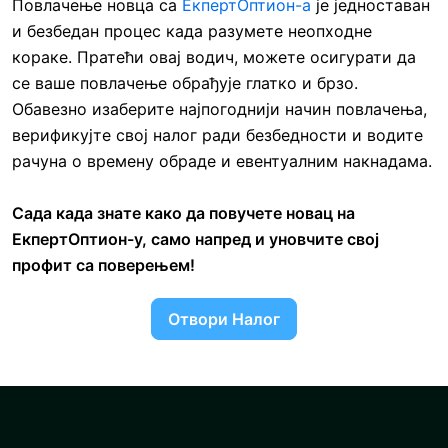
Повлачење новца са
ЕкпертОптион-а
је једноставан
и безбедан процес када разумете неопходне
кораке. Пратећи овај водич, можете осигурати да
се ваше повлачење обрађује глатко и брзо.
Обавезно изаберите најпогоднији начин повлачења,
верификујте свој налог ради безбедности и водите
рачуна о времену обраде и евентуалним накнадама.
Сада када знате како да повучете новац на
ЕкпертОптион-у, само напред и уновчите свој
профит са поверењем!
Отвори Налог