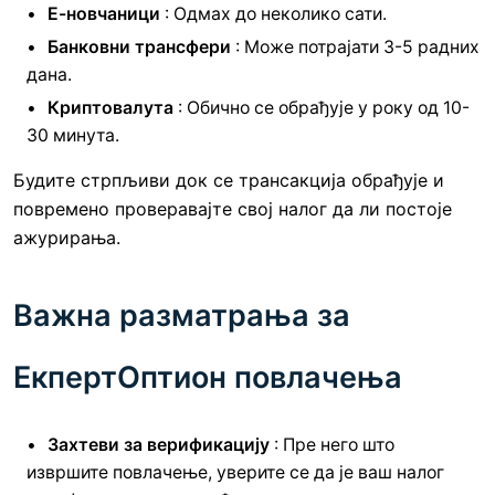
Е-новчаници
: Одмах до неколико сати.
Банковни трансфери
: Може потрајати 3-5 радних
дана.
Криптовалута
: Обично се обрађује у року од 10-
30 минута.
Будите стрпљиви док се трансакција обрађује и
повремено проверавајте свој налог да ли постоје
ажурирања.
Важна разматрања за
ЕкпертОптион повлачења
Захтеви за верификацију
: Пре него што
извршите повлачење, уверите се да је ваш налог