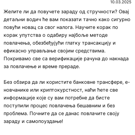
10.03.2025
Желите ли да повучете зараду од стручности? Овај
детаљни водич ће вам показати тачно како сигурно
повући новац са свог налога. Научите корак по
корак упутства о одабиру најбоље методе
повлачења, обезбеђујући глатку трансакцију и
ефикасно управљање својим средствима.
Покривамо све са верификације рачуна до накнада
за повлачење и време прераде.
Без обзира да ли користите банковне трансфере, е-
новчанике или криптокурстност, наћи ћете све
информације које су вам потребне да бисте
поступили процес повлачења бешавним и без
проблема. Почните да се данас повлачите своју
зараду и самопоуздање!