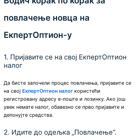
Водич корак по корак за
повлачење новца на
ЕкпертОптион-у
1. Пријавите се на свој ЕкпертОптион
налог
Да бисте започели процес повлачења, пријавите се
на свој
ЕкпертОптион налог
користећи
регистровану адресу е-поште и лозинку. Ако још
увек немате налог, обавезно се прво пријавите и
депонујте средства.
2. Идите до одељка „Повлачење“.