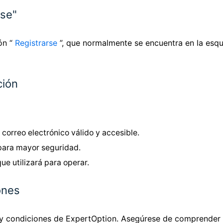
rse"
tón “
Registrarse
”, que normalmente se encuentra en la esqui
ción
n correo electrónico válido y accesible.
para mayor seguridad.
ue utilizará para operar.
ones
s y condiciones de ExpertOption. Asegúrese de comprender l