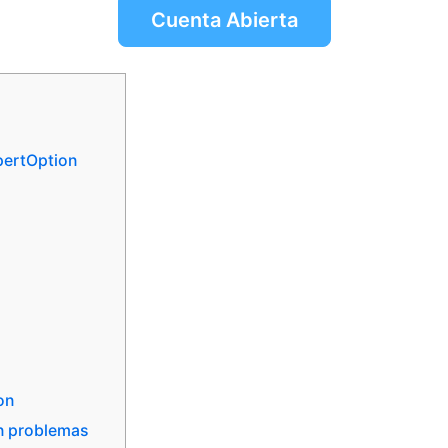
Cuenta Abierta
pertOption
on
in problemas