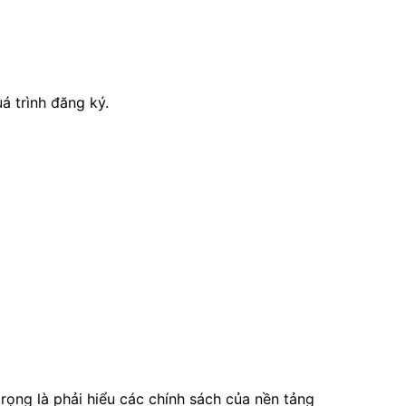
á trình đăng ký.
rọng là phải hiểu các chính sách của nền tảng