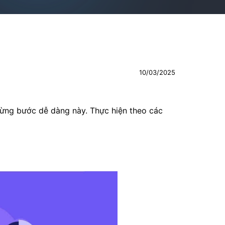
10/03/2025
từng bước dễ dàng này. Thực hiện theo các