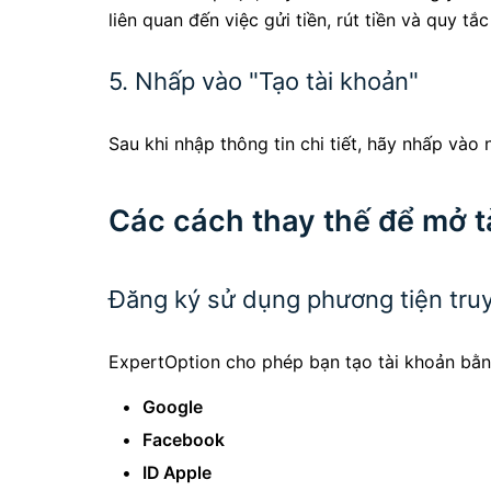
liên quan đến việc gửi tiền, rút ​​tiền và quy tắ
5. Nhấp vào "Tạo tài khoản"
Sau khi nhập thông tin chi tiết, hãy nhấp vào
Các cách thay thế để mở t
Đăng ký sử dụng phương tiện truy
ExpertOption cho phép bạn tạo tài khoản bằn
Google
Facebook
ID Apple