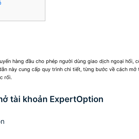
ẻ
tuyến hàng đầu cho phép người dùng giao dịch ngoại hối, cổ
dẫn này cung cấp quy trình chi tiết, từng bước về cách mở
c rối.
ở tài khoản ExpertOption
on