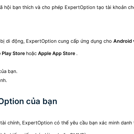
 hội bạn thích và cho phép ExpertOption tạo tài khoản ch
ết bị di động, ExpertOption cung cấp ứng dụng cho
Android 
 Play Store
hoặc
Apple App Store
.
của bạn.
ình.
Option của bạn
tài chính, ExpertOption có thể yêu cầu bạn xác minh danh 