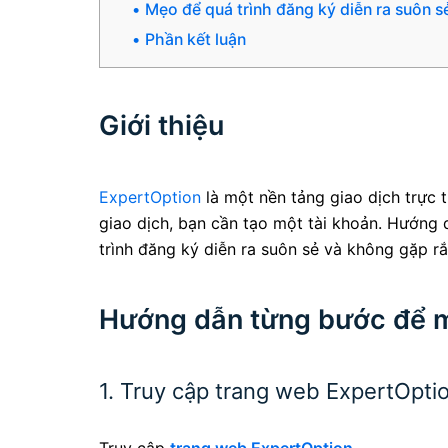
Mẹo để quá trình đăng ký diễn ra suôn s
Phần kết luận
Giới thiệu
ExpertOption
là một nền tảng giao dịch trực 
giao dịch, bạn cần tạo một tài khoản. Hướng 
trình đăng ký diễn ra suôn sẻ và không gặp rắ
Hướng dẫn từng bước để m
1. Truy cập trang web ExpertOpti