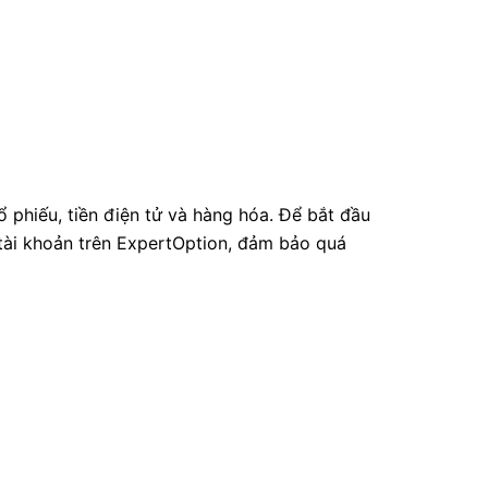
 phiếu, tiền điện tử và hàng hóa. Để bắt đầu
 tài khoản trên ExpertOption, đảm bảo quá