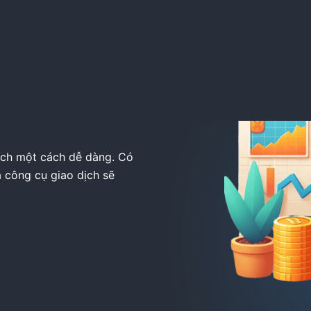
 tài
ịch một cách dễ dàng. Có
à công cụ giao dịch sẽ