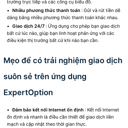
trường trực tiếp và các công cụ biểu đồ.
Nhiều phương thức thanh toán
: Gửi và rút tiền dễ
dàng bằng nhiều phương thức thanh toán khác nhau.
Giao dịch 24/7
: Ứng dụng cho phép bạn giao dịch
bất cứ lúc nào, giúp bạn linh hoạt phản ứng với các
điều kiện thị trường bất cứ khi nào bạn cần.
Mẹo để có trải nghiệm giao dịch
suôn sẻ trên ứng dụng
ExpertOption
Đảm bảo kết nối Internet ổn định
: Kết nối Internet
ổn định và nhanh là điều cần thiết để giao dịch liền
mạch và cập nhật theo thời gian thực.