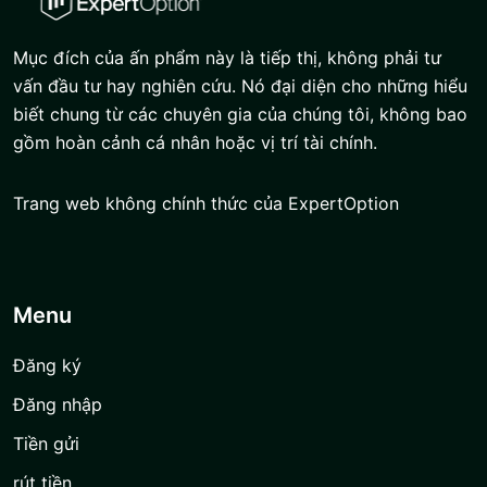
Mục đích của ấn phẩm này là tiếp thị, không phải tư
vấn đầu tư hay nghiên cứu. Nó đại diện cho những hiểu
biết chung từ các chuyên gia của chúng tôi, không bao
gồm hoàn cảnh cá nhân hoặc vị trí tài chính.
Trang web không chính thức của ExpertOption
Menu
Đăng ký
Đăng nhập
Tiền gửi
rút tiền