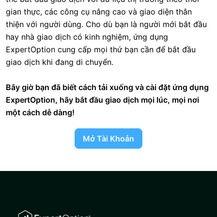
gian thực, các công cụ nâng cao và giao diện thân
thiện với người dùng. Cho dù bạn là người mới bắt đầu
hay nhà giao dịch có kinh nghiệm, ứng dụng
ExpertOption cung cấp mọi thứ bạn cần để bắt đầu
giao dịch khi đang di chuyển.
Bây giờ bạn đã biết cách tải xuống và cài đặt ứng dụng
ExpertOption, hãy bắt đầu giao dịch mọi lúc, mọi nơi
một cách dễ dàng!
Mở Tài Khoản