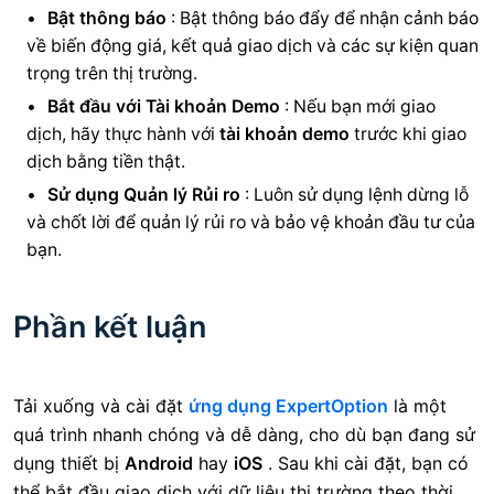
Bật thông báo
: Bật thông báo đẩy để nhận cảnh báo
về biến động giá, kết quả giao dịch và các sự kiện quan
trọng trên thị trường.
Bắt đầu với Tài khoản Demo
: Nếu bạn mới giao
dịch, hãy thực hành với
tài khoản demo
trước khi giao
dịch bằng tiền thật.
Sử dụng Quản lý Rủi ro
: Luôn sử dụng lệnh dừng lỗ
và chốt lời để quản lý rủi ro và bảo vệ khoản đầu tư của
bạn.
Phần kết luận
Tải xuống và cài đặt
ứng dụng ExpertOption
là một
quá trình nhanh chóng và dễ dàng, cho dù bạn đang sử
dụng thiết bị
Android
hay
iOS
. Sau khi cài đặt, bạn có
thể bắt đầu giao dịch với dữ liệu thị trường theo thời