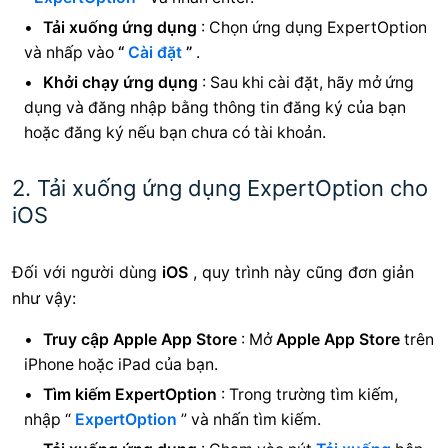
Tải xuống ứng dụng
: Chọn ứng dụng ExpertOption
và nhấp vào
“
Cài đặt
”
.
Khởi chạy ứng dụng
: Sau khi cài đặt, hãy mở ứng
dụng và đăng nhập bằng thông tin đăng ký của bạn
hoặc đăng ký nếu bạn chưa có tài khoản.
2. Tải xuống ứng dụng ExpertOption cho
iOS
Đối với người dùng
iOS
, quy trình này cũng đơn giản
như vậy:
Truy cập Apple App Store
: Mở
Apple App Store
trên
iPhone hoặc iPad của bạn.
Tìm kiếm ExpertOption
: Trong trường tìm kiếm,
nhập “
ExpertOption
” và nhấn tìm kiếm.