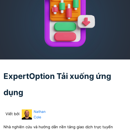
ExpertOption Tải xuống ứng
dụng
Nathan
Viết bởi
Cole
Nhà nghiên cứu và hướng dẫn nền tảng giao dịch trực tuyến