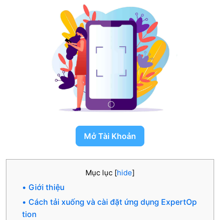
Mở Tài Khoản
Mục lục
[
hide
]
Giới thiệu
Cách tải xuống và cài đặt ứng dụng ExpertOp
tion