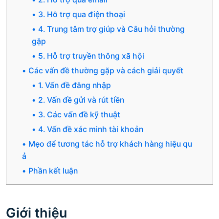
3. Hỗ trợ qua điện thoại
4. Trung tâm trợ giúp và Câu hỏi thường
gặp
5. Hỗ trợ truyền thông xã hội
Các vấn đề thường gặp và cách giải quyết
1. Vấn đề đăng nhập
2. Vấn đề gửi và rút tiền
3. Các vấn đề kỹ thuật
4. Vấn đề xác minh tài khoản
Mẹo để tương tác hỗ trợ khách hàng hiệu qu
ả
Phần kết luận
Giới thiệu