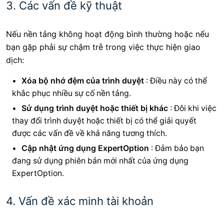
3. Các vấn đề kỹ thuật
Nếu nền tảng không hoạt động bình thường hoặc nếu
bạn gặp phải sự chậm trễ trong việc thực hiện giao
dịch:
Xóa bộ nhớ đệm của trình duyệt
: Điều này có thể
khắc phục nhiều sự cố nền tảng.
Sử dụng trình duyệt hoặc thiết bị khác
: Đôi khi việc
thay đổi trình duyệt hoặc thiết bị có thể giải quyết
được các vấn đề về khả năng tương thích.
Cập nhật ứng dụng ExpertOption
: Đảm bảo bạn
đang sử dụng phiên bản mới nhất của ứng dụng
ExpertOption.
4. Vấn đề xác minh tài khoản