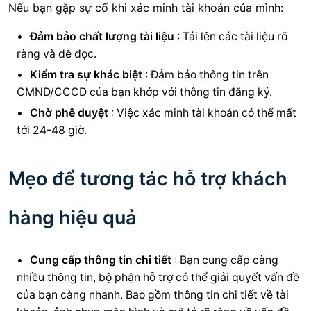
Nếu bạn gặp sự cố khi xác minh tài khoản của mình:
Đảm bảo chất lượng tài liệu
: Tải lên các tài liệu rõ
ràng và dễ đọc.
Kiểm tra sự khác biệt
: Đảm bảo thông tin trên
CMND/CCCD của bạn khớp với thông tin đăng ký.
Chờ phê duyệt
: Việc xác minh tài khoản có thể mất
tới 24-48 giờ.
Mẹo để tương tác hỗ trợ khách
hàng hiệu quả
Cung cấp thông tin chi tiết
: Bạn cung cấp càng
nhiều thông tin, bộ phận hỗ trợ có thể giải quyết vấn đề
của bạn càng nhanh. Bao gồm thông tin chi tiết về tài