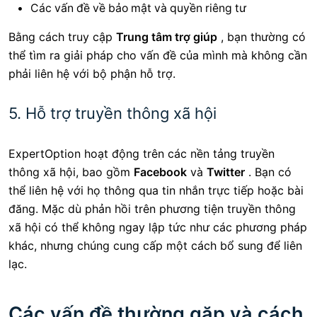
Các vấn đề về bảo mật và quyền riêng tư
Bằng cách truy cập
Trung tâm trợ giúp
, bạn thường có
thể tìm ra giải pháp cho vấn đề của mình mà không cần
phải liên hệ với bộ phận hỗ trợ.
5. Hỗ trợ truyền thông xã hội
ExpertOption hoạt động trên các nền tảng truyền
thông xã hội, bao gồm
Facebook
và
Twitter
. Bạn có
thể liên hệ với họ thông qua tin nhắn trực tiếp hoặc bài
đăng. Mặc dù phản hồi trên phương tiện truyền thông
xã hội có thể không ngay lập tức như các phương pháp
khác, nhưng chúng cung cấp một cách bổ sung để liên
lạc.
Các vấn đề thường gặp và cách