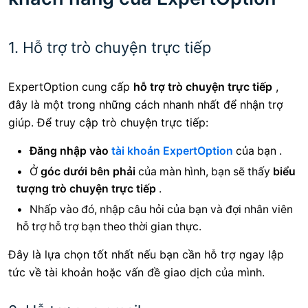
1. Hỗ trợ trò chuyện trực tiếp
ExpertOption cung cấp
hỗ trợ trò chuyện trực tiếp
,
đây là một trong những cách nhanh nhất để nhận trợ
giúp. Để truy cập trò chuyện trực tiếp:
Đăng nhập vào
tài khoản ExpertOption
của bạn .
Ở
góc dưới bên phải
của màn hình, bạn sẽ thấy
biểu
tượng trò chuyện trực tiếp
.
Nhấp vào đó, nhập câu hỏi của bạn và đợi nhân viên
hỗ trợ hỗ trợ bạn theo thời gian thực.
Đây là lựa chọn tốt nhất nếu bạn cần hỗ trợ ngay lập
tức về tài khoản hoặc vấn đề giao dịch của mình.