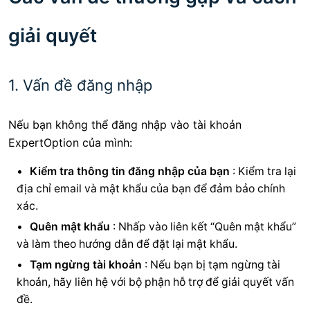
giải quyết
1. Vấn đề đăng nhập
Nếu bạn không thể đăng nhập vào tài khoản
ExpertOption của mình:
Kiểm tra thông tin đăng nhập của bạn
: Kiểm tra lại
địa chỉ email và mật khẩu của bạn để đảm bảo chính
xác.
Quên mật khẩu
: Nhấp vào liên kết “Quên mật khẩu”
và làm theo hướng dẫn để đặt lại mật khẩu.
Tạm ngừng tài khoản
: Nếu bạn bị tạm ngừng tài
khoản, hãy liên hệ với bộ phận hỗ trợ để giải quyết vấn
đề.